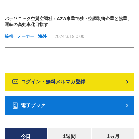
パナソニック空質空調社：A2W事業で独・空調制御企業と協業、
運転の高効率化目指す
提携
メーカー
海外
2024/3/19 0:00
ログイン・無料メルマガ登録
電子ブック
今日
1週間
1ヵ月