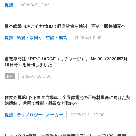
提携
2026/4/7 12:00
橋本総業HD×アイナボHD：経営統合を検討、商材・販路補完へ
提携
給湯・水回り
空調・換気
2026/4/1 0:00
蓄電専門誌『RE:CHARGE（リチャージ）』 No.30（2026年7月
10日号）を発刊しました！
PR
2026/7/10 0:00
住友金属鉱山×トヨタ自動車：全固体電池の正極材量産に向けた契
約締結 、共同で性能・品質など強化へ
提携
テクノロジー
メーカー
2025/10/21 17:00
レネックス×創建：太陽光と外壁塗装のワンストップ提案 年間