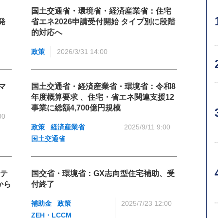
国土交通省・環境省・経済産業省：住宅
発
省エネ2026申請受付開始 タイプ別に段階
的対応へ
政策
2026/3/31 14:00
マ
国土交通省・経済産業省・環境省：令和8
年度概算要求 、住宅・省エネ関連支援12
事業に総額4,700億円規模
00
政策
経済産業省
2025/9/11 9:00
国土交通省
ステ
国交省・環境省：GX志向型住宅補助、受
から
付終了
補助金
政策
2025/7/23 12:00
ZEH・LCCM