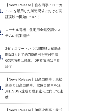
【News Release】住友商事：ローカ
ル5Gを活用した製造現場における実
証実験の開始について
ローヤル電機、住宅用全館空調シス
テムの提案開始
3省：スマートハウス関連5大補助金
開始3カ月で約780億円を交付申請
GX志向型は鈍化、DR蓄電池は早期
終了
【News Release】日産自動車：東松
島市と日産自動車、電気自動車を活
用しSDGs達成と脱炭素化に向けて連
携
【News Release】伊藤忠商事：株式