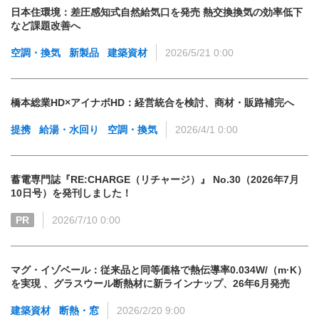
日本住環境：差圧感知式自然給気口を発売 熱交換換気の効率低下
など課題改善へ
空調・換気
新製品
建築資材
2026/5/21 0:00
橋本総業HD×アイナボHD：経営統合を検討、商材・販路補完へ
提携
給湯・水回り
空調・換気
2026/4/1 0:00
蓄電専門誌『RE:CHARGE（リチャージ）』 No.30（2026年7月
10日号）を発刊しました！
PR
2026/7/10 0:00
マグ・イゾベール：従来品と同等価格で熱伝導率0.034W/（m·K）
を実現 、グラスウール断熱材に新ラインナップ、26年6月発売
建築資材
断熱・窓
2026/2/20 9:00